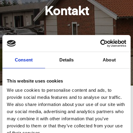
Kontakt
Consent
Details
About
This website uses cookies
We use cookies to personalise content and ads, to
provide social media features and to analyse our traffic.
Kontakt Formular
We also share information about your use of our site with
our social media, advertising and analytics partners who
Information
may combine it with other information that you’ve
provided to them or that they’ve collected from your use
Unser Verkaufsteam ist für die Beantwortung Ihrer
of their services.