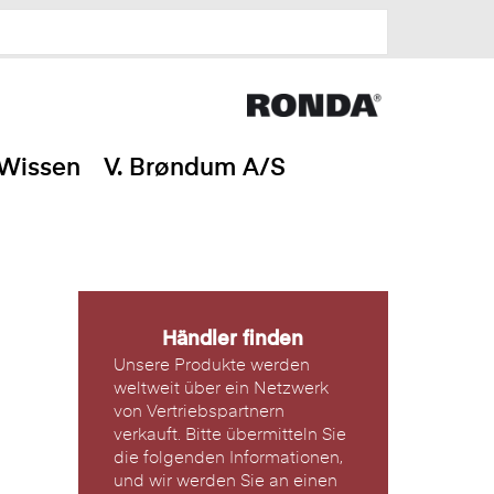
Wissen
V. Brøndum A/S
Händler finden
Unsere Produkte werden
weltweit über ein Netzwerk
von Vertriebspartnern
verkauft. Bitte übermitteln Sie
die folgenden Informationen,
und wir werden Sie an einen