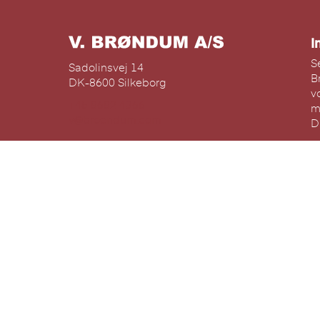
I
S
Sadolinsvej 14
B
DK-8600 Silkeborg
v
+45 8682 4366
m
v@broendum.com
D
W
Copyright © 2021
D
D