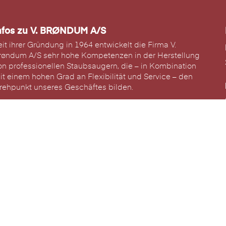
nfos zu V. BRØNDUM A/S
eit ihrer Gründung in 1964 entwickelt die Firma V.
røndum A/S sehr hohe Kompetenzen in der Herstellung
on professionellen Staubsaugern, die – in Kombination
it einem hohen Grad an Flexibilität und Service – den
rehpunkt unseres Geschäftes bilden.
eiterlesen...
atenschutz-Bestimmungen
atenschutz-Bestimmungen