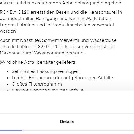
als ein Teil der existierenden Abfallentsorgung eingehen.
RONDA C120 ersetzt den Besen und die Kehrschaufel in
der industriellen Reinigung und kann in Werkstätten,
Lagern, Fabriken und in Produktionshallen verwendet
werden.
Auch mit Nassfilter, Schwimmerventil und Wasserdüse
erhältlich (Modell 82.07.1201). In dieser Version ist die
Maschine zum Wassersaugen geeignet.
(Wird ohne Abfallbehälter geliefert)
Sehr hohes Fassungsvermögen
Leichte Entsorgung der aufgefangenen Abfälle
Großes Filterprogramm
Flexible Handhabung der Abfälle
Niedriger Schalldruckpegel
Artikelnummer:
Details
82.07.1200 (Standard)
82.07.1201 (Nassfilter)