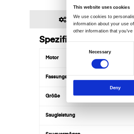
This website uses cookies
We use cookies to personalis
SPEZIFIKATIONEN
information about your use of
other information that you’ve
Spezifikationen
C
Necessary
o
Motor
n
s
e
Fassungsvermögen
n
Deny
t
S
Größe
e
l
Saugleistung
e
c
t