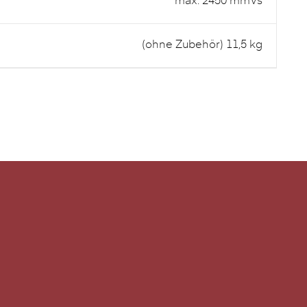
max. 2450 mmVs
(ohne Zubehör) 11,5 kg