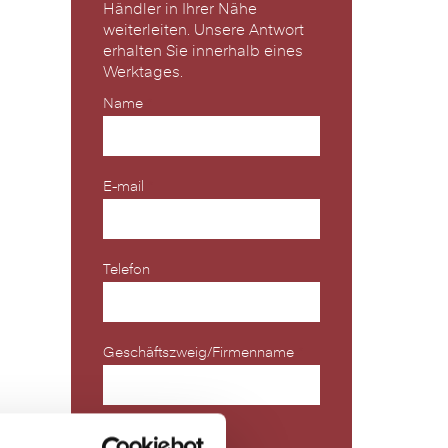
Händler in Ihrer Nähe
weiterleiten. Unsere Antwort
erhalten Sie innerhalb eines
Werktages.
Name
*
E-mail
*
Telefon
Geschäftszweig/Firmenname
*
PLZ
*