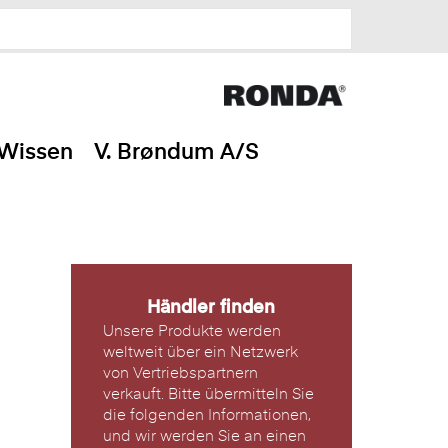
Wissen
V. Brøndum A/S
Händler finden
Unsere Produkte werden
weltweit über ein Netzwerk
von Vertriebspartnern
verkauft. Bitte übermitteln Sie
die folgenden Informationen,
und wir werden Sie an einen