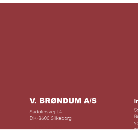
I
S
Sadolinsvej 14
B
DK-8600 Silkeborg
v
+45 8682 4366
m
v@broendum.com
D