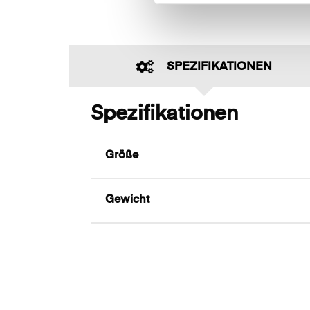
e
l
e
c
SPEZIFIKATIONEN
t
i
o
Spezifikationen
n
Größe
Gewicht