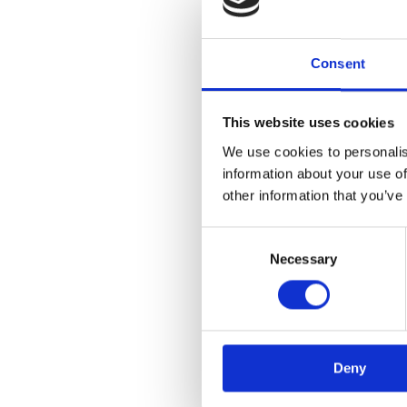
Consent
This website uses cookies
We use cookies to personalis
information about your use of
other information that you’ve
C
Necessary
o
n
s
e
n
Deny
t
S