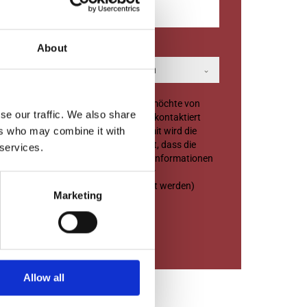
About
Land
Land auswählen
Ja, bitte – ich möchte von
se our traffic. We also share
einem Händler kontaktiert
ers who may combine it with
werden! (Hiermit wird die
Erlaubnis erteilt, dass die
 services.
eingegebenen Informationen
an den Händler
weitervermittelt werden)
Marketing
ABSCHICKEN
Allow all