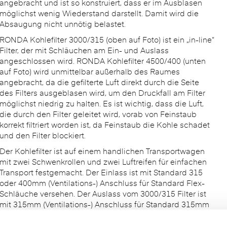
angebracht und ist so konstruiert, dass er im Ausblasen
möglichst wenig Wiederstand darstellt. Damit wird die
Absaugung nicht unnötig belastet.
RONDA Kohlefilter 3000/315 (oben auf Foto) ist ein „in-line“
Filter, der mit Schläuchen am Ein- und Auslass
angeschlossen wird. RONDA Kohlefilter 4500/400 (unten
auf Foto) wird unmittelbar außerhalb des Raumes
angebracht, da die gefilterte Luft direkt durch die Seite
des Filters ausgeblasen wird, um den Druckfall am Filter
möglichst niedrig zu halten. Es ist wichtig, dass die Luft,
die durch den Filter geleitet wird, vorab von Feinstaub
korrekt filtriert worden ist, da Feinstaub die Kohle schadet
und den Filter blockiert.
Der Kohlefilter ist auf einem handlichen Transportwagen
mit zwei Schwenkrollen und zwei Luftreifen für einfachen
Transport festgemacht. Der Einlass ist mit Standard 315
oder 400mm (Ventilations-) Anschluss für Standard Flex-
Schläuche versehen. Der Auslass vom 3000/315 Filter ist
mit 315mm (Ventilations-) Anschluss für Standard 315mm
Flex-Schlauch versehen. Die Kohlefilter sind für max. 3000
m3/St und 4500 m3/St ausgelegt und können somit für