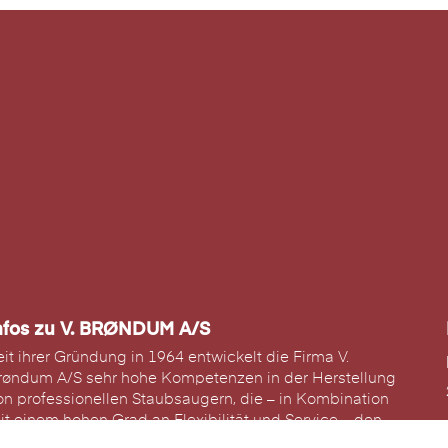
nfos zu V. BRØNDUM A/S
eit ihrer Gründung in 1964 entwickelt die Firma V.
røndum A/S sehr hohe Kompetenzen in der Herstellung
on professionellen Staubsaugern, die – in Kombination
it einem hohen Grad an Flexibilität und Service – den
rehpunkt unseres Geschäftes bilden.