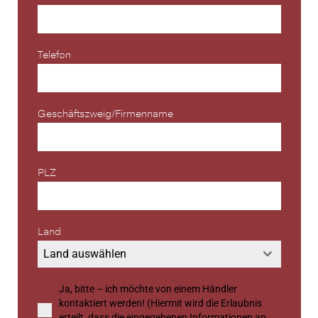
Telefon
Geschäftszweig/Firmenname
*
PLZ
*
Land
Land auswählen
Ja, bitte – ich möchte von einem Händler
kontaktiert werden! (Hiermit wird die Erlaubnis
erteilt, dass die eingegebenen Informationen an