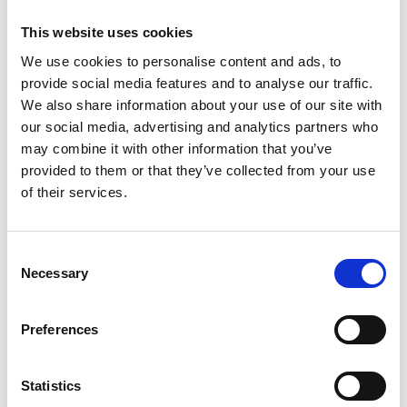
eingebautem Durchfluss-Transmitter und
Messprobe ausgestattet. Der Anschluss an den
This website uses cookies
Staubsauger erfolgt über eine Standard RONDA
We use cookies to personalise content and ads, to
Bajonett-Kupplung.
provide social media features and to analyse our traffic.
Überprüft den Luftstrom von allen
We also share information about your use of our site with
Staubsaugern
our social media, advertising and analytics partners who
Robustes Design
may combine it with other information that you’ve
Niedrige Gewicht – transportabel
provided to them or that they’ve collected from your use
Einfache Bedienung
of their services.
Kupplungen und Schläuche sind als Extra-
Zubehör lieferbar
C
Artikelnummer:
80.50.0001
Necessary
o
n
s
Preferences
e
SPEZIFIKATIONEN
n
t
Statistics