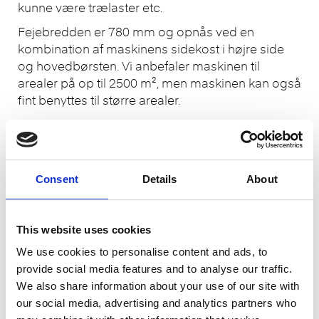
kunne være trælaster etc.
Fejebredden er 780 mm og opnås ved en
kombination af maskinens sidekost i højre side
og hovedbørsten. Vi anbefaler maskinen til
arealer på op til 2500 m², men maskinen kan også
fint benyttes til større arealer.
Ghibli HS MT 80 BC er meget brugervenlig, simpel
at betjene, kompakt og meget manøvredygtig, så
den er let at komme rundt med. Maskinen har
fremdrift med variabel hastighed.
Consent
Details
About
Et stort filter på 2,25 m², som kan renses med en
manuel filterryster, sikrer, at støvet tilbageholdes i
This website uses cookies
maskinen.
We use cookies to personalise content and ads, to
Maskinen leveres med indbygget lader og
provide social media features and to analyse our traffic.
batterier med en driftstid på ca. 4½ timer.*
We also share information about your use of our site with
Skidtet opsamles i en 40 liter bakke, som let
our social media, advertising and analytics partners who
trækkes ud og tømmes i en affaldscontainer eller