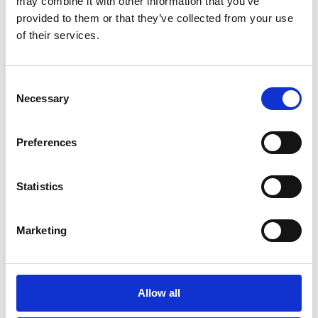
may combine it with other information that you’ve
affaldssæk.
provided to them or that they’ve collected from your use
of their services.
* Driftstiden er målt under optimale driftsforhold
(mht. temperatur, gulvtype m.v.)
Varenummer:
86.02.0300
C
Necessary
o
n
s
Preferences
e
SPECIFIKATIONER
n
t
Statistics
S
DATABLADE
e
Marketing
l
e
c
t
Allow all
i
Find forhandler