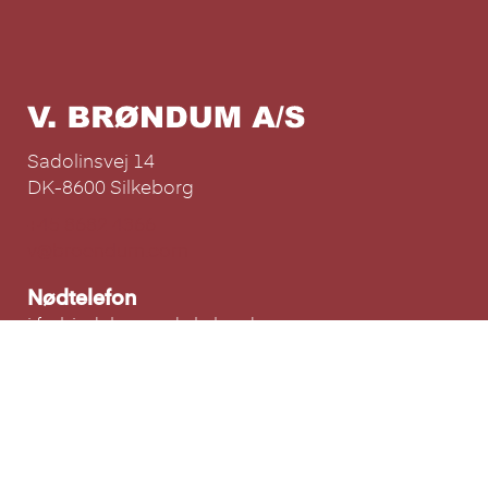
Sadolinsvej 14
DK-8600 Silkeborg
+45 8682 4366
v@broendum.com
Nødtelefon
i forbindelse med skybrud
Læs mere...
Privatlivspolitik
Privatlivspolitik