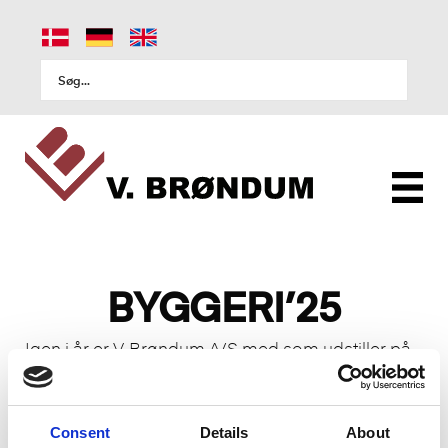
BYGGERI’25
Igen i år er V. Brøndum A/S med som udstiller på
Byggerimessen i Fredericia, som finder sted 18. –
21. marts 2025.
Consent
Details
About
Vi medbringer et bredt udvalg af RONDA