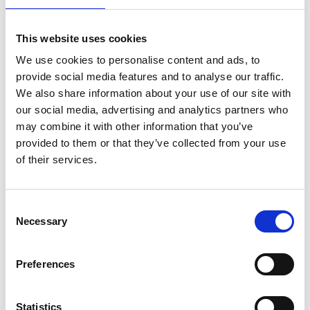
støvsugere og luftrensere, som alle lever op til de
strenge krav, der findes i byggebranchen i dag
This website uses cookies
mht. filtrering, sugeevne og robust design.
We use cookies to personalise content and ads, to
Kig forbi vores stand og se/prøv maskinerne
provide social media features and to analyse our traffic.
samt få en snak med vores engagerede
We also share information about your use of our site with
salgskonsulenter – vi er altid klar til at give vores
our social media, advertising and analytics partners who
bud på en støvsugerløsning, der matcher dine
may combine it with other information that you’ve
behov.
provided to them or that they’ve collected from your use
Der er GRATIS tilmelding via
dette link
.
of their services.
C
Necessary
o
n
s
Preferences
e
Andre nyheder
n
t
Statistics