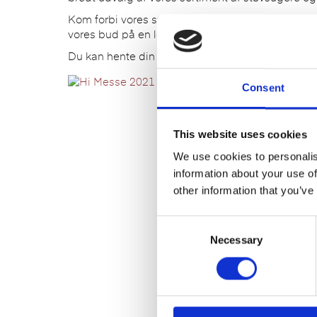
Kom forbi vores stand
H 6116
og få en snak med en
vores bud på en løsning specielt til jeres virkso
Du kan hente din billet
her
– anvend invitationsk
Consent
This website uses cookies
We use cookies to personalis
information about your use of
other information that you’ve
C
Necessary
o
n
s
e
n