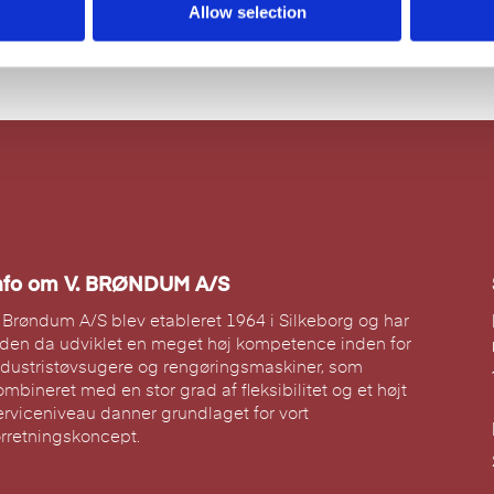
Allow selection
nfo om V. BRØNDUM A/S
. Brøndum A/S blev etableret 1964 i Silkeborg og har
iden da udviklet en meget høj kompetence inden for
ndustristøvsugere og rengøringsmaskiner, som
ombineret med en stor grad af fleksibilitet og et højt
erviceniveau danner grundlaget for vort
orretningskoncept.
æs mere...