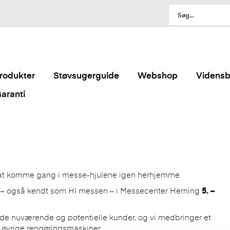
rodukter
Støvsugerguide
Webshop
Videns
aranti
d at komme gang i messe-hjulene igen herhjemme.
– også kendt som HI messen – i Messecenter Herning
5. –
de nuværende og potentielle kunder, og vi medbringer et
 øvrige rengøringsmaskiner.