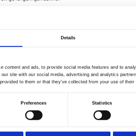
 af vores salgskonsulenter – vi er altid klar til at give
mhed.
ode:
hi-20384
Details
e content and ads, to provide social media features and to analy
 our site with our social media, advertising and analytics partn
 provided to them or that they’ve collected from your use of their
Preferences
Statistics