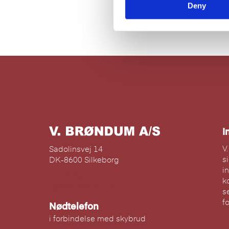
Deny
t
S
e
l
e
c
t
i
o
n
I
V
Sadolinsvej 14
s
DK-8600 Silkeborg
i
+45 8682 4366
k
v@broendum.com
s
f
Nødtelefon
L
i forbindelse med skybrud