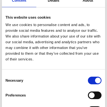
Consent
Details
About
Færøerne
Pr. 2. januar 2019 har vi ansat Lars Jensen som
This website uses cookies
ansvarlig for salg i Danmark, Norge og Færøerne.
We use cookies to personalise content and ads, to
provide social media features and to analyse our traffic.
Lars har mange års erfaring med salg og er
We also share information about your use of our site with
allerede et kendt ansigt i store dele af
our social media, advertising and analytics partners who
byggebranchen.
may combine it with other information that you’ve
provided to them or that they’ve collected from your use
Det er muligt at kontakte Lars direkte på telefon
of their services.
+45 2022 2441 eller via mail
lj@broendum.com
.
Vi håber, I vil tage godt imod Lars.
C
Necessary
o
n
s
Preferences
e
n
Andre nyheder